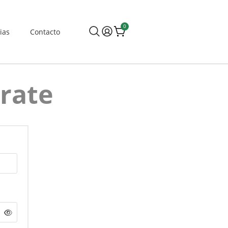
0
ias
Contacto
trate