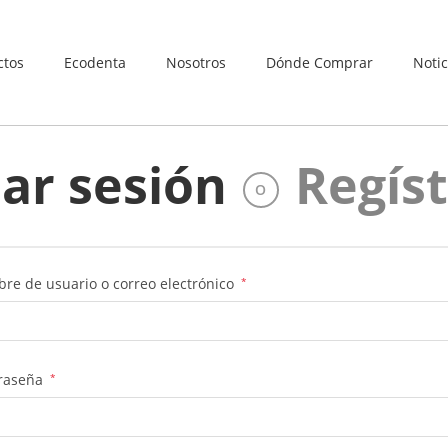
ctos
Ecodenta
Nosotros
Dónde Comprar
Notic
iar sesión
Regís
O
re de usuario o correo electrónico
*
raseña
*