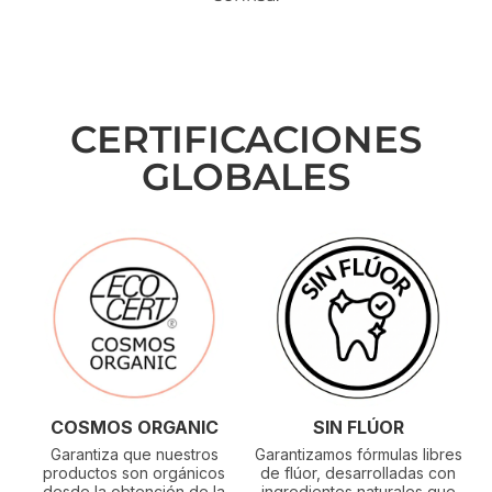
CERTIFICACIONES
GLOBALES
COSMOS ORGANIC
SIN FLÚOR
Garantiza que nuestros
Garantizamos fórmulas libres
productos son orgánicos
de flúor, desarrolladas con
desde la obtención de la
ingredientes naturales que